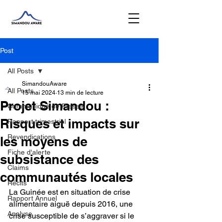
Post
All Posts
SimandouAware
All Posts
15 mai 2024
13 min de lecture
Projet Simandou :
Communiqué de Presse
Risques et impacts sur
Rapport trimestriel
Revendications
les moyens de
Fiche d'alerte
subsistance des
Claims
communautés locales
Récits
La Guinée est en situation de crise 
Rapport Annuel
alimentaire aiguë depuis 2016, une 
Analyse
crise susceptible de s’aggraver si le 