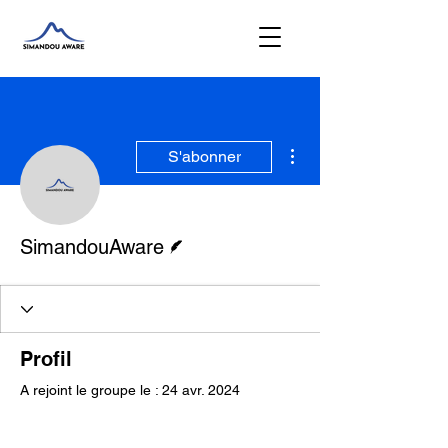
Plus d'actions
S'abonner
Écrivain
SimandouAware
Profil
A rejoint le groupe le : 24 avr. 2024