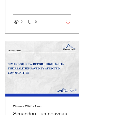
toujours que quelqu’un
assume ses
responsabilités.
0
0
24 mars 2026
∙
1
min
Simandou : un nouveau