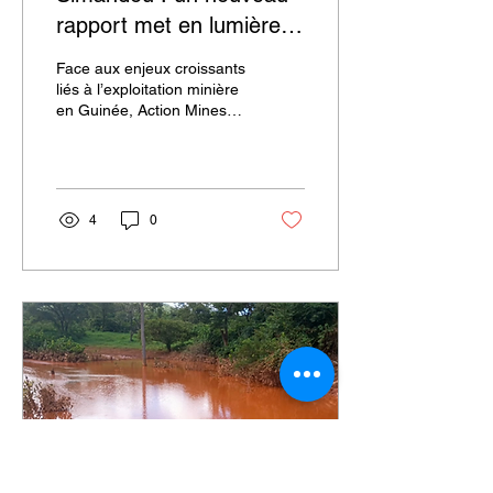
rapport met en lumière
les réalités des
Face aux enjeux croissants
communautés affectées
liés à l’exploitation minière
en Guinée, Action Mines
Guinée publie son rapport
annuel de suivi consacré
aux impacts du projet
Projet Simandou sur les
communautés locales.
4
0