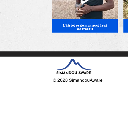
L'histoire de mon accident
de travail
© 2023 SimandouAware