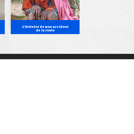
L'histoire de mon accident
de la route